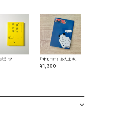
の統計学
『オモコロ！ あたまゆる
ゆる大全』
0
¥1,300