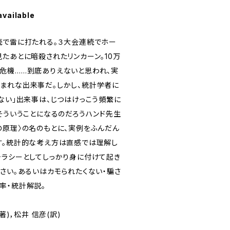
available
続で雷に打たれる。３大会連続でホー
たあとに暗殺されたリンカーン。10万
危機……到底ありえないと思われ、実
まれな出来事だ。しかし、統計学者に
ない」出来事は、じつはけっこう頻繁に
そういうことになるのだろう――ハンド先生
の原理〉の名のもとに、実例をふんだん
す。統計的な考え方は直感では理解し
テラシーとしてしっかり身に付けて起き
さい。あるいはカモられたくない・騙さ
率・統計解説。
著)，松井 信彦(訳)