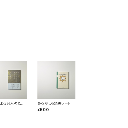
よる凡人のため
あるかしら読書ノート
歌教室
0
¥500