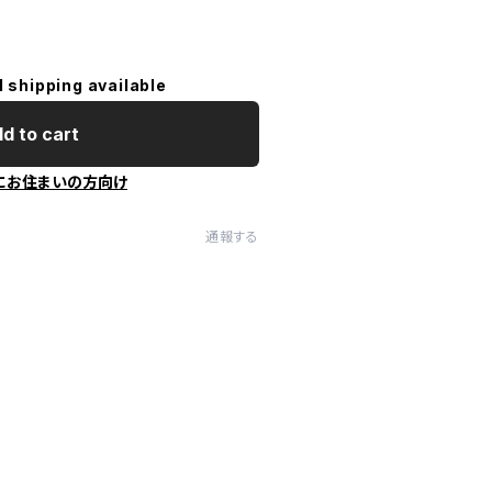
l shipping available
d to cart
にお住まいの方向け
通報する