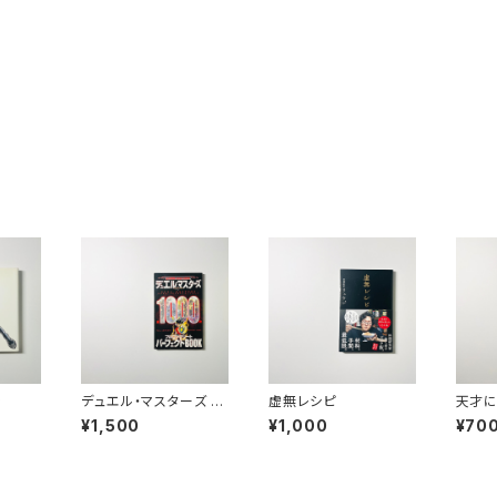
ン
デュエル・マスターズ 全
虚無レシピ
天才に
1000枚フルコンプリー
の短
¥1,500
¥1,000
¥70
トパーフェクトBOOK