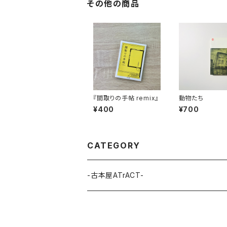
その他の商品
『間取りの手帖 remix』
動物たち
¥400
¥700
CATEGORY
-古本屋ATrACT-
漫画/comics