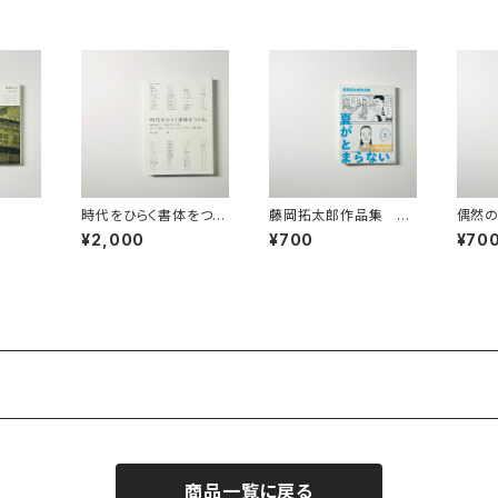
時代をひらく書体をつく
藤岡拓太郎作品集 夏
偶然
る。 書体設計士・橋本和
がとまらない
¥2,000
¥700
¥70
夫に聞く活字・写植・デ
ジタルフォントデザイン
の舞台裏
商品一覧に戻る